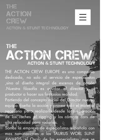
THE
ACTION
CREW
ACTION & STUNT TECHNOLOGY
THE
ACTION CREW
ACTION & STUNT TECHNOLOGY
THE ACTION CREW EUROPE es una compañía
dedicada, no solo al servicio de especialistas
,sino al diseño integral de escenas de acción
.Nuestra filosofía es ayudar al director y al
productor a hacer sus fantasías realidad.
Partiendo del concepto inicial del Director nuestro
equipo diseña la acción y provee todo el material
necesario para realizarla desde la preparación
de los coches ,el rigging y los cámara cars de
alta velocidad para rodarlas.
Somos la empresa de especialistas española con
mas nominaciones a los TAURUS WORL SUNT
AWARDS, el Oscar de los especialistas, que se