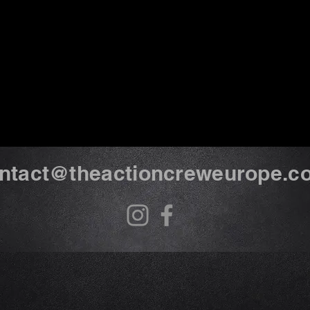
ntact@theactioncreweurope.c